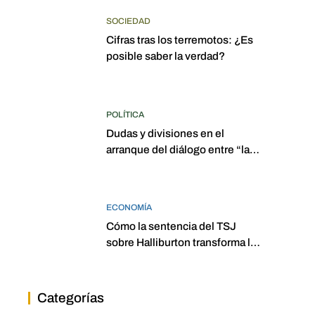
SOCIEDAD
Cifras tras los terremotos: ¿Es
posible saber la verdad?
POLÍTICA
Dudas y divisiones en el
arranque del diálogo entre “las
dos Asambleas”
ECONOMÍA
Cómo la sentencia del TSJ
sobre Halliburton transforma la
jurisprudencia en el petróleo
venezolano
Categorías