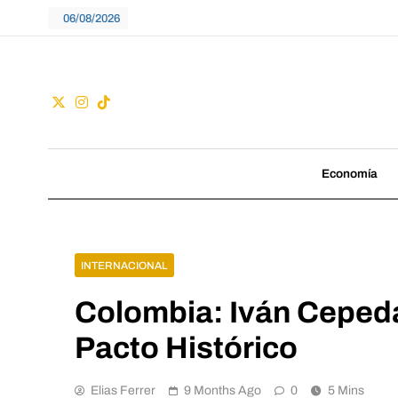
Skip
06/08/2026
to
content
Guac
No seguimos tenden
Economía
INTERNACIONAL
Colombia: Iván Cepeda
Pacto Histórico
Elias Ferrer
9 Months Ago
0
5 Mins