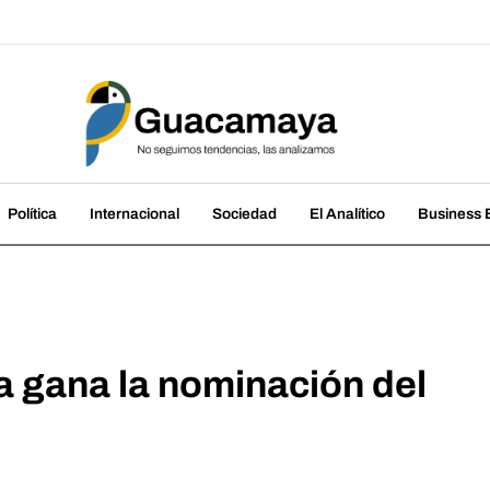
amaya
cias, las analizamos
Política
Internacional
Sociedad
El Analítico
Business B
 gana la nominación del