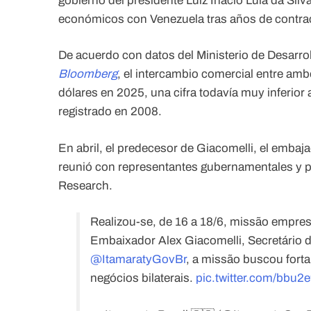
gobierno del presidente Luiz Inácio Lula da Silv
económicos con Venezuela tras años de contracc
De acuerdo con datos del Ministerio de Desarrol
Bloomberg
, el intercambio comercial entre a
dólares en 2025, una cifra todavía muy inferior
registrado en 2008.
En abril, el predecesor de Giacomelli, el emba
reunió con representantes gubernamentales y pa
Research.
Realizou-se, de 16 a 18/6, missão empresa
Embaixador Alex Giacomelli, Secretário 
@ItamaratyGovBr
, a missão buscou fort
negócios bilaterais.
pic.twitter.com/bbu2