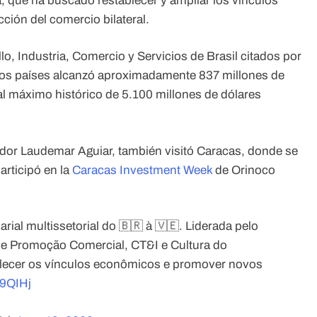
a, que ha buscado restablecer y ampliar los vínculos
ión del comercio bilateral.
lo, Industria, Comercio y Servicios de Brasil citados por
mbos países alcanzó aproximadamente 837 millones de
 al máximo histórico de 5.100 millones de dólares
jador Laudemar Aguiar, también visitó Caracas, donde se
rticipó en la
Caracas Investment Week
de Orinoco
rial multissetorial do 🇧🇷 à 🇻🇪. Liderada pelo
de Promoção Comercial, CT&I e Cultura do
alecer os vínculos econômicos e promover novos
e9QIHj