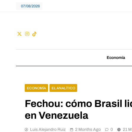
Skip
07/08/2026
to
content
Guac
No seguimos tenden
Economía
ECONOMÍA
EL ANALÍTICO
Fechou: cómo Brasil lid
en Venezuela
Luis Alejandro Ruiz
2 Months Ago
0
21 M