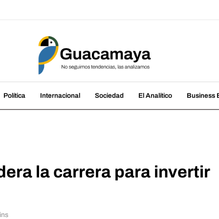
amaya
cias, las analizamos
Política
Internacional
Sociedad
El Analítico
Business B
era la carrera para invertir
ins