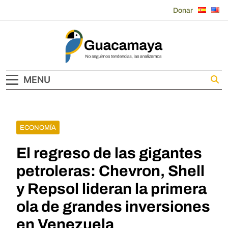
Skip
Donar
to
content
Guacamaya
MENU
ECONOMÍA
El regreso de las gigantes
petroleras: Chevron, Shell
y Repsol lideran la primera
ola de grandes inversiones
en Venezuela