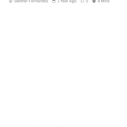
Sleither Fernández
1 Year Ago
0
8 Mins