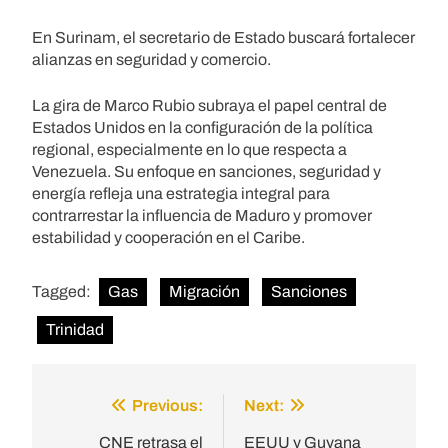
En Surinam, el secretario de Estado buscará fortalecer
alianzas en seguridad y comercio.
La gira de Marco Rubio subraya el papel central de
Estados Unidos en la configuración de la política
regional, especialmente en lo que respecta a
Venezuela. Su enfoque en sanciones, seguridad y
energía refleja una estrategia integral para
contrarrestar la influencia de Maduro y promover
estabilidad y cooperación en el Caribe.
Tagged:
Gas
Migración
Sanciones
Trinidad
Previous:
Next:
Post
navigation
CNE retrasa el
EEUU y Guyana