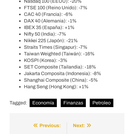
Nasdaq 100 (EEUU): -20%
FTSE 100 (Reino Unido): -7%
CAC 40 (Francia): -6%
DAX 40 (Alemania): -1%
IBEX 35 (España): +1%
Nifty 50 (India): -7%
Nikkei 225 (Japón): -21%
Straits Times (Singapur): -7%
Taiwan Weighted (Taiwán): -16%
KOSPI (Korea): -3%
SET Composite (Tailandia): -18%
Jakarta Composita (Indonesia): -8%
Shanghai Composite (China): -5%
Hang Seng (Hong Kong): +1%
Tagged:
Economía
Finanzas
Petroleo
Previous:
Next:
Post