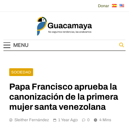
Skip
Donar
to
content
Guacamaya
MENU
SOCIEDAD
Papa Francisco aprueba la
canonización de la primera
mujer santa venezolana
Sleither Fernández
1 Year Ago
0
4 Mins