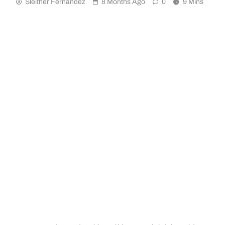
Sleither Fernández
8 Months Ago
0
9 Mins