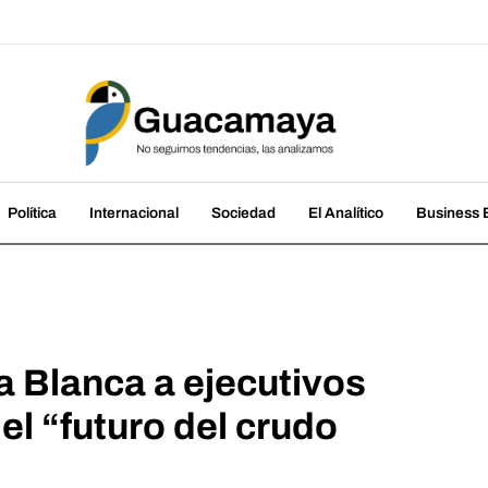
amaya
cias, las analizamos
Política
Internacional
Sociedad
El Analítico
Business B
a Blanca a ejecutivos
 el “futuro del crudo