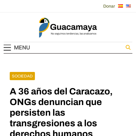
Skip
Donar
to
content
Guacamaya
MENU
SOCIEDAD
A 36 años del Caracazo,
ONGs denuncian que
persisten las
transgresiones a los
derechos humanos