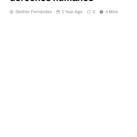
Sleither Fernández
1 Year Ago
0
4 Mins