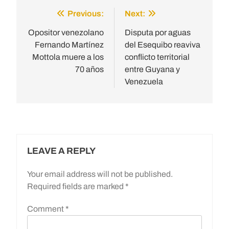
Previous:
Next:
Post
navigation
Opositor venezolano
Disputa por aguas
Fernando Martínez
del Esequibo reaviva
Mottola muere a los
conflicto territorial
70 años
entre Guyana y
Venezuela
LEAVE A REPLY
Your email address will not be published.
Required fields are marked
*
Comment
*