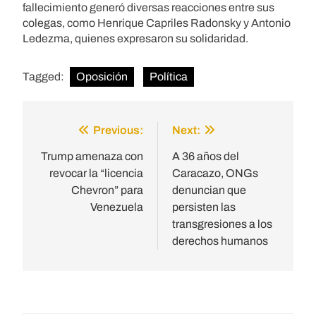
fallecimiento generó diversas reacciones entre sus
colegas, como Henrique Capriles Radonsky y Antonio
Ledezma, quienes expresaron su solidaridad.
Tagged:
Oposición
Política
Previous:
Next:
Post
navigation
Trump amenaza con
A 36 años del
revocar la “licencia
Caracazo, ONGs
Chevron” para
denuncian que
Venezuela
persisten las
transgresiones a los
derechos humanos