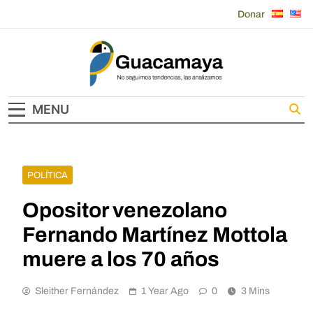
Skip
Donar
to
content
Guacamaya
MENU
POLÍTICA
Opositor venezolano
Fernando Martínez Mottola
muere a los 70 años
Sleither Fernández
1 Year Ago
0
3 Mins