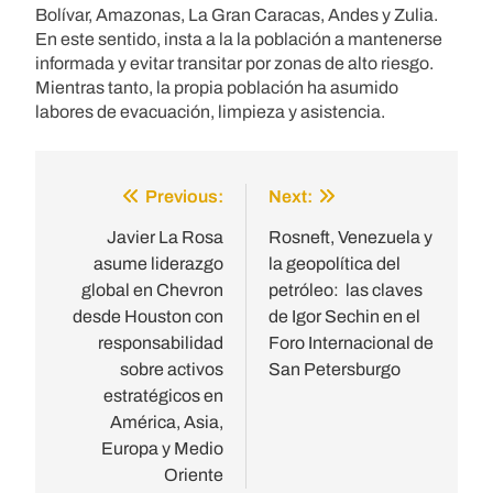
Bolívar, Amazonas, La Gran Caracas, Andes y Zulia.
En este sentido, insta a la la población a mantenerse
informada y evitar transitar por zonas de alto riesgo.
Mientras tanto, la propia población ha asumido
labores de evacuación, limpieza y asistencia.
Previous:
Next:
Post
navigation
Javier La Rosa
Rosneft, Venezuela y
asume liderazgo
la geopolítica del
global en Chevron
petróleo: las claves
desde Houston con
de Igor Sechin en el
responsabilidad
Foro Internacional de
sobre activos
San Petersburgo
estratégicos en
América, Asia,
Europa y Medio
Oriente