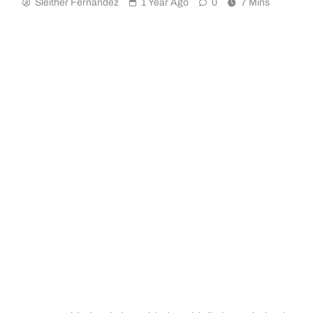
Sleither Fernández
1 Year Ago
0
7 Mins