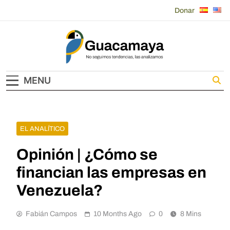
Skip
Donar
to
content
Guacamaya
MENU
EL ANALÍTICO
Opinión | ¿Cómo se
financian las empresas en
Venezuela?
Fabián Campos
10 Months Ago
0
8 Mins