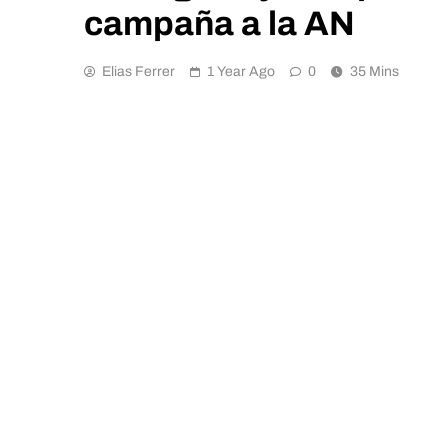
campaña a la AN
Elias Ferrer
1 Year Ago
0
35 Mins