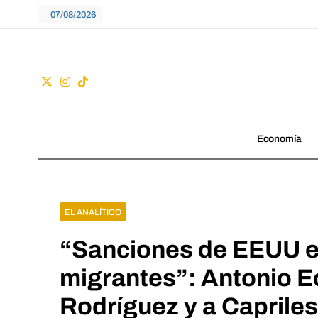
Skip
07/08/2026
to
content
Guac
No seguimos tenden
Economía
EL ANALÍTICO
“Sanciones de EEUU e
migrantes”: Antonio Ec
Rodríguez y a Capriles