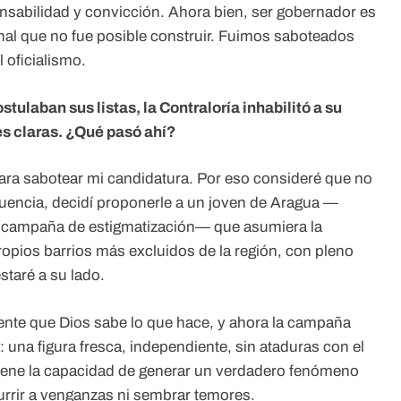
sabilidad y convicción. Ahora bien, ser gobernador es
nal que no fue posible construir. Fuimos saboteados
 oficialismo.
tulaban sus listas, la Contraloría inhabilitó a su
es claras. ¿Qué pasó ahí?
ra sabotear mi candidatura. Por eso consideré que no
uencia, decidí proponerle a un joven de Aragua —
sa campaña de estigmatización— que asumiera la
propios barrios más excluidos de la región, con pleno
estaré a su lado.
ente que Dios sabe lo que hace, y ahora la campaña
na figura fresca, independiente, sin ataduras con el
iene la capacidad de generar un verdadero fenómeno
ecurrir a venganzas ni sembrar temores.