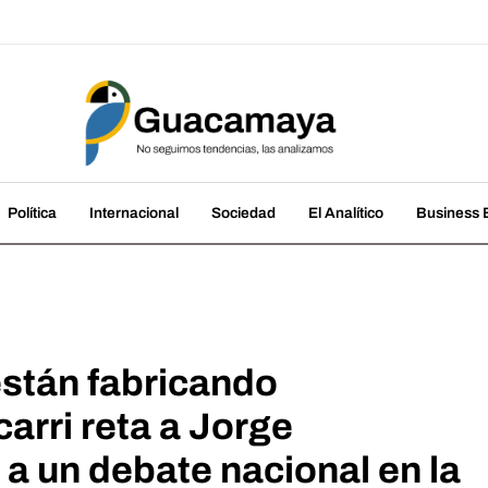
amaya
cias, las analizamos
Política
Internacional
Sociedad
El Analítico
Business B
stán fabricando
arri reta a Jorge
 a un debate nacional en la