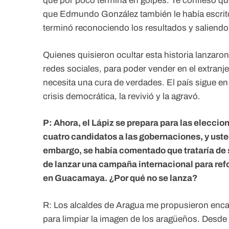
que por poco termina en golpes. Te confieso que,
que Edmundo González también le había escrito 
terminó reconociendo los resultados y saliendo
Quienes quisieron ocultar esta historia lanzaro
redes sociales, para poder vender en el extranj
necesita una cura de verdades. El país sigue en 
crisis democrática, la revivió y la agravó.
P: Ahora, el Lápiz se prepara para las eleccio
cuatro candidatos a las gobernaciones, y uste
embargo, se había comentado que trataría de
de lanzar una campaña internacional para ref
en Guacamaya. ¿Por qué no se lanza?
R: Los alcaldes de Aragua me propusieron enca
para limpiar la imagen de los aragüeños. Desde h