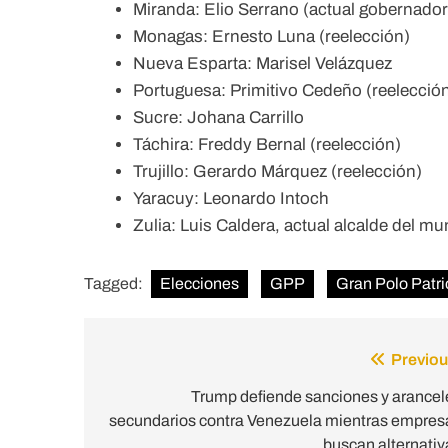
Miranda: Elio Serrano (actual gobernado
Monagas: Ernesto Luna (reelección)
Nueva Esparta: Marisel Velázquez
Portuguesa: Primitivo Cedeño (reelecció
Sucre: Johana Carrillo
Táchira: Freddy Bernal (reelección)
Trujillo: Gerardo Márquez (reelección)
Yaracuy: Leonardo Intoch
Zulia: Luis Caldera, actual alcalde del mu
Tagged:
Elecciones
GPP
Gran Polo Patri
Previou
Post
navigation
Trump defiende sanciones y arancel
secundarios contra Venezuela mientras empres
buscan alternativ