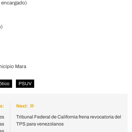
r encargado)
n)
nicipio Mara
ótico
PSUV
s:
Next:
es
Tribunal Federal de California frena revocatoria del
as
TPS para venezolanos
as