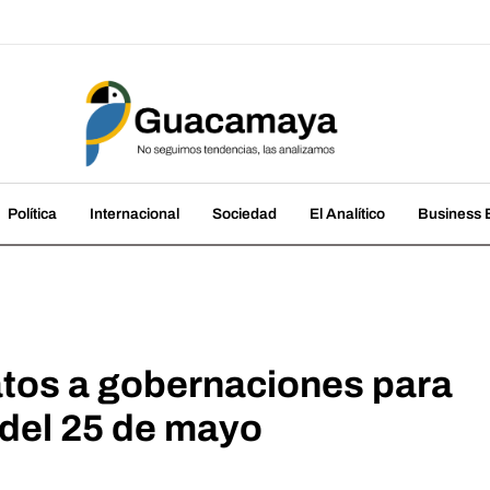
amaya
cias, las analizamos
Política
Internacional
Sociedad
El Analítico
Business B
tos a gobernaciones para
 del 25 de mayo