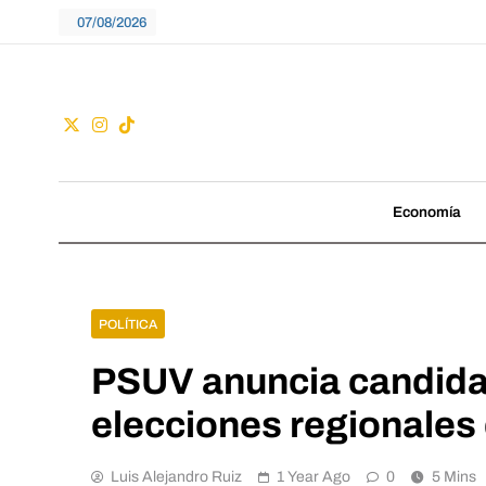
Skip
07/08/2026
to
content
Guac
No seguimos tenden
Economía
POLÍTICA
PSUV anuncia candida
elecciones regionales
Luis Alejandro Ruiz
1 Year Ago
0
5 Mins