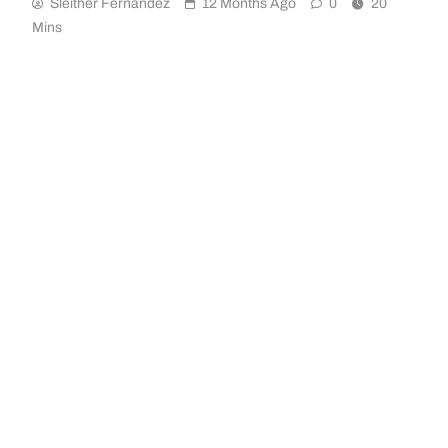
Sleither Fernández
12 Months Ago
0
20
Mins