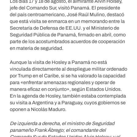
Los días 17 y 18 de agosto, el almirante Alvin Holsey,
jefe del Comando Sur, visitó Panamá. El presidente
del país centroamericano, José Raúl Mulino, destacó
que está visita se enmarca en un memorando entre la
Secretaría de Defensa de EE.UU. y el Ministerio de
Seguridad Pública de Panamá, firmado en abril, como
parte de los acostumbrados acuerdos de cooperación
en materia de seguridad.
Aunque la visita de Hosley a Panamá no está
vinculada directamente al despliegue militar ordenado
por Trump en el Caribe, si se ha valorado la capacidad
para «enfrentar amenazas regionales y operar de
manera eficaz en conjunto», según Estados Unidos.
En la agenda de Hosley, también estaba contemplada
su visita a Argentina y a Paraguay, cuyos gobiernos se
oponen a Nicolás Maduro.
De izquierda a derecha, el ministro de Seguridad
panameño Frank Ábrego; el comandante del
Comando Sur de Estados Unidos Alvin Holsey; y el