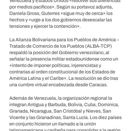
Venezuela y Estados Unidos «resolver sus diferencias
por medios pacíficos». Según su portavoz adjunta,
Daniela Gross, Guterres «sigue muy de cerca» los
hechos y «urge a los dos gobiernos desescalar las
tensiones y ejercer la contención».
La Alianza Bolivariana para los Pueblos de América –
Tratado de Comercio de los Pueblos (ALBA-TCP)
respaldó la posición del Gobierno venezolano, al
señalar la presencia militar estadounidense como un
«intento de imponer políticas, injerencistas y
contrarias al orden constitucional de los Estados de
América Latina y el Caribe». La resolución se dio tras
una cumbre virtual encabezada desde Caracas.
Además de Venezuela, la organización regional la
integran Antigua y Barbuda, Bolivia, Cuba, Dominica,
Granada, Nicaragua, San Cristóbal y Nieves, San
Vicente y las Granadinas, Santa Lucía. Los diez países
en conjunto hicieron un llamado a la unión
latinoamericana y caribeña para consolidar a la región