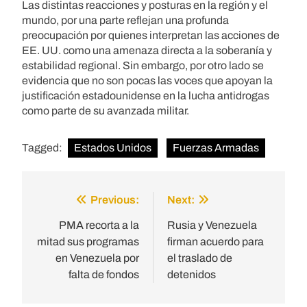
Las distintas reacciones y posturas en la región y el
mundo, por una parte reflejan una profunda
preocupación por quienes interpretan las acciones de
EE. UU. como una amenaza directa a la soberanía y
estabilidad regional. Sin embargo, por otro lado se
evidencia que no son pocas las voces que apoyan la
justificación estadounidense en la lucha antidrogas
como parte de su avanzada militar.
Tagged:
Estados Unidos
Fuerzas Armadas
Previous:
Next:
Post
navigation
PMA recorta a la
Rusia y Venezuela
mitad sus programas
firman acuerdo para
en Venezuela por
el traslado de
falta de fondos
detenidos