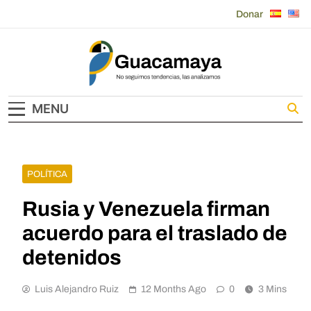
Skip
Donar
to
content
Guacamaya
MENU
POLÍTICA
Rusia y Venezuela firman
acuerdo para el traslado de
detenidos
Luis Alejandro Ruiz
12 Months Ago
0
3 Mins