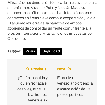
Más allá de su dimensión técnica, la iniciativa refleja la
sintonía entre Vladimir Putin y Nicolás Maduro,
quienes en los últimos meses han intensificado sus
contactos en áreas clave como la cooperación judicial.
El acuerdo refuerza así la narrativa de ambos
gobiernos de consolidar un frente común frente a la
presión internacional y las sanciones impuestas por
Occidente.
Tagged:
Rusia
Seguridad
Previous:
Next:
Post
navigation
¿Quién respalda y
Ejecutivo
quién rechaza el
venezolano ordenó la
despliegue de EE.
excarcelación de 13
UU. frente a
presos políticos
Venezuela?