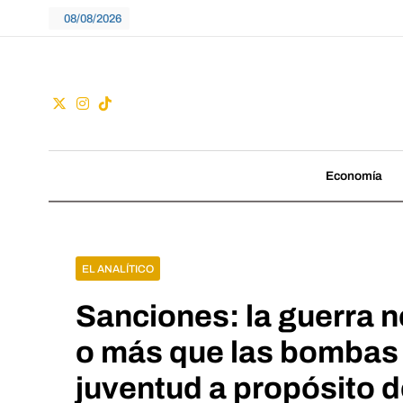
Skip
08/08/2026
to
content
Guac
No seguimos tenden
Economía
EL ANALÍTICO
Sanciones: la guerra n
o más que las bombas 
juventud a propósito d