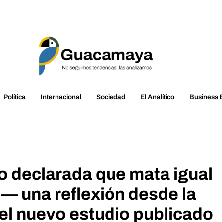
amaya
cias, las analizamos
Política
Internacional
Sociedad
El Analítico
Business B
o declarada que mata igual
— una reflexión desde la
el nuevo estudio publicado