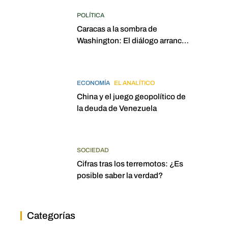
POLÍTICA
Caracas a la sombra de
Washington: El diálogo arrancó
con la mira puesta en
elecciones para 2027
ECONOMÍA
EL ANALÍTICO
China y el juego geopolítico de
la deuda de Venezuela
SOCIEDAD
Cifras tras los terremotos: ¿Es
posible saber la verdad?
Categorías