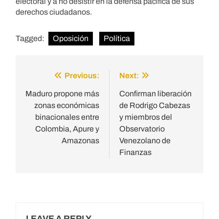
electoral y a no desistir en la defensa pacífica de sus
derechos ciudadanos.
Tagged:
Oposición
Política
Previous:
Next:
Post
navigation
Maduro propone más
Confirman liberación
zonas económicas
de Rodrigo Cabezas
binacionales entre
y miembros del
Colombia, Apure y
Observatorio
Amazonas
Venezolano de
Finanzas
LEAVE A REPLY