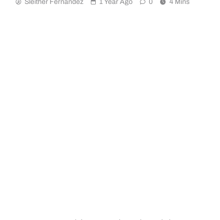
Sleither Fernández
1 Year Ago
0
4 Mins