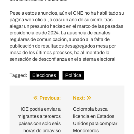
Pese a estos anuncios, aún el CNE no ha habilitado su
página web oficial, a casi un año de su cierre, tras
alegar un presunto hackeo en el marco de las pasadas
presidenciales de 2024. La ausencia de canales
regulares de comunicación, aunado a la falta de
publicación de resultados desagregados mesa por
mesa de los últimos procesos, ha alimentado la
sensación de desconfianza en el sistema electoral.
Tagged:
Elecciones
Política
Previous:
Next:
Post
navigation
ICE podría enviar a
Colombia busca
migrantes a terceros
licencia en Estados
países con solo seis
Unidos para comprar
horas de preaviso
Monómeros