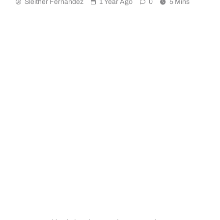
Sleither Fernández
1 Year Ago
0
5 Mins