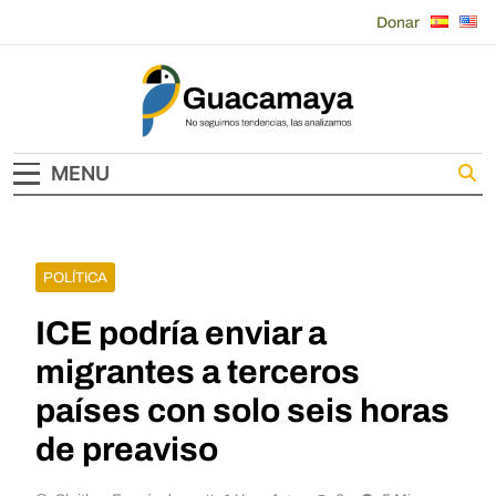
Skip
Donar
to
content
Guacamaya
MENU
POLÍTICA
ICE podría enviar a
migrantes a terceros
países con solo seis horas
de preaviso