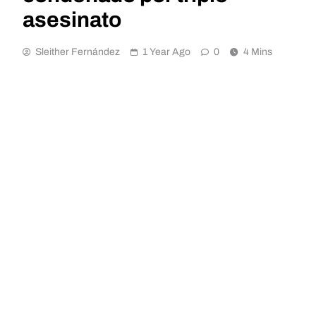
asesinato
Sleither Fernández
1 Year Ago
0
4 Mins