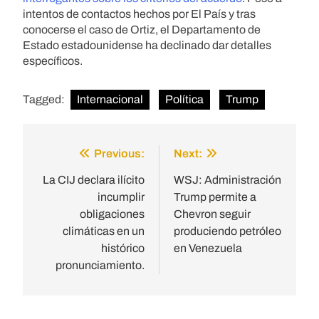
intentos de contactos hechos por El País y tras
conocerse el caso de Ortiz, el Departamento de
Estado estadounidense ha declinado dar detalles
específicos.
Tagged:
Internacional
Política
Trump
Previous:
Next:
Post
navigation
La CIJ declara ilícito
WSJ: Administración
incumplir
Trump permite a
obligaciones
Chevron seguir
climáticas en un
produciendo petróleo
histórico
en Venezuela
pronunciamiento.