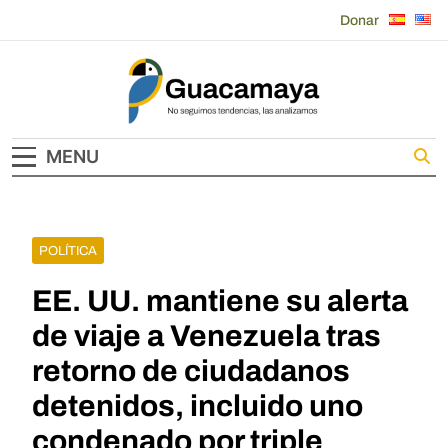
Skip
Donar
to
content
Guacamaya
MENU
POLÍTICA
EE. UU. mantiene su alerta
de viaje a Venezuela tras
retorno de ciudadanos
detenidos, incluido uno
condenado por triple