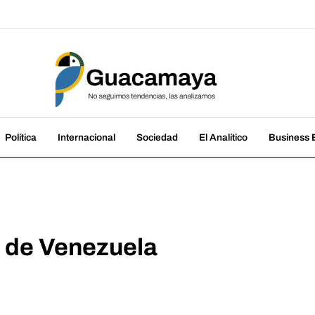
amaya
cias, las analizamos
Política
Internacional
Sociedad
El Analítico
Business B
a de Venezuela