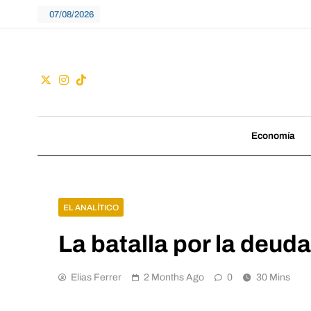
Skip
07/08/2026
to
content
Guac
No seguimos tenden
Economía
EL ANALÍTICO
La batalla por la deud
Elias Ferrer
2 Months Ago
0
30 Mins