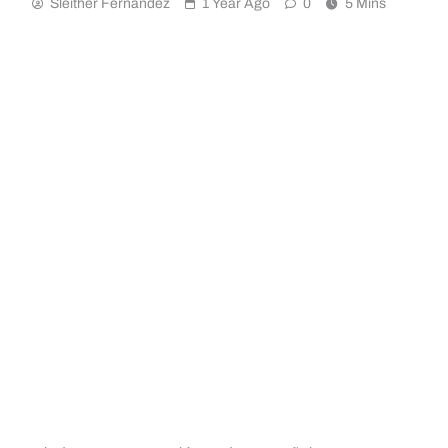
Sleither Fernández
1 Year Ago
0
5 Mins