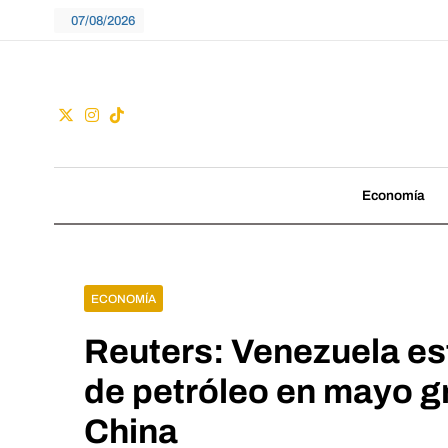
Skip
07/08/2026
to
content
Guac
No seguimos tenden
Economía
ECONOMÍA
Reuters: Venezuela es
de petróleo en mayo g
China