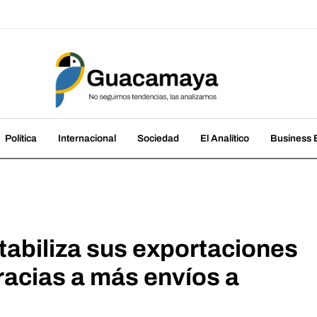
amaya
cias, las analizamos
Política
Internacional
Sociedad
El Analítico
Business B
tabiliza sus exportaciones
racias a más envíos a