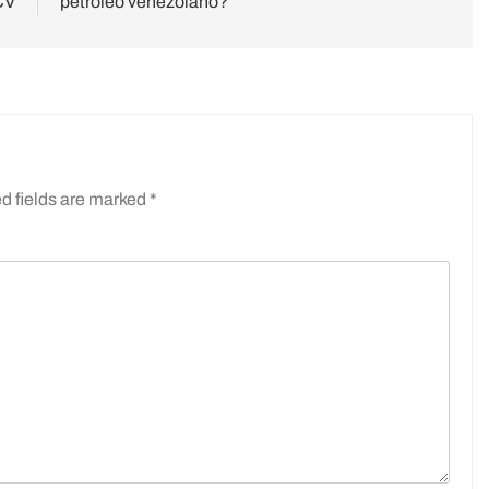
CV
petróleo venezolano?
d fields are marked
*