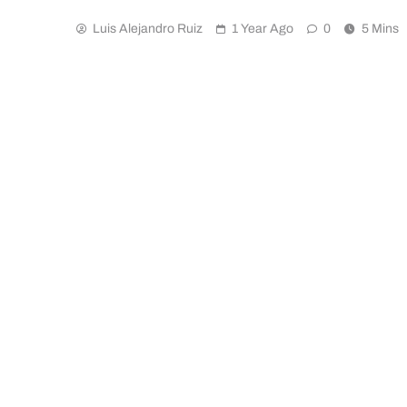
Luis Alejandro Ruiz
1 Year Ago
0
5 Mins