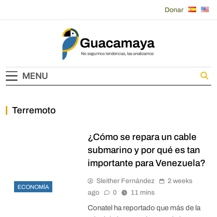
Skip
Donar
to
content
Guacamaya
MENU
Terremoto
¿Cómo se repara un cable
submarino y por qué es tan
importante para Venezuela?
Sleither Fernández
2 weeks
ECONOMÍA
ago
0
11 mins
Conatel ha reportado que más de la