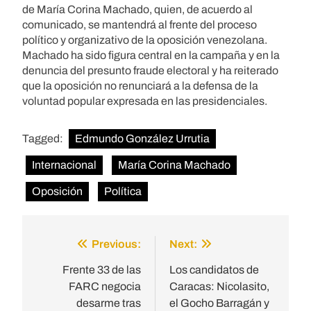
de María Corina Machado, quien, de acuerdo al
comunicado, se mantendrá al frente del proceso
político y organizativo de la oposición venezolana.
Machado ha sido figura central en la campaña y en la
denuncia del presunto fraude electoral y ha reiterado
que la oposición no renunciará a la defensa de la
voluntad popular expresada en las presidenciales.
Tagged:
Edmundo González Urrutia
Internacional
María Corina Machado
Oposición
Política
Previous:
Next:
Post
navigation
Frente 33 de las
Los candidatos de
FARC negocia
Caracas: Nicolasito,
desarme tras
el Gocho Barragán y