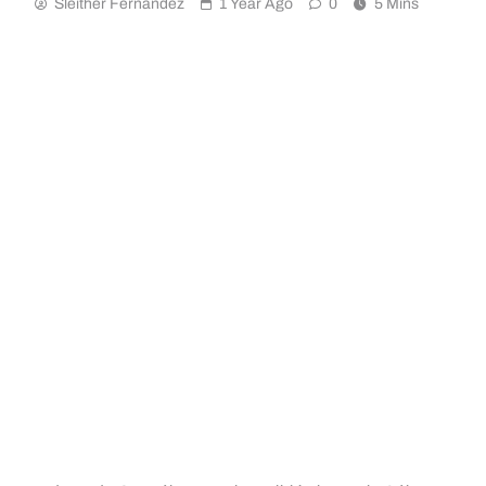
Sleither Fernández
1 Year Ago
0
5 Mins