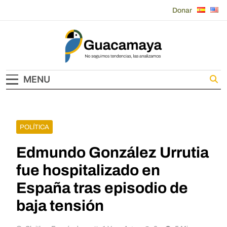
Skip
Donar
to
content
Guacamaya
MENU
POLÍTICA
Edmundo González Urrutia
fue hospitalizado en
España tras episodio de
baja tensión