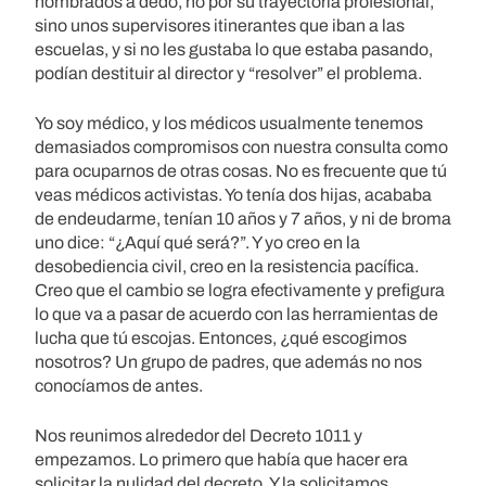
nombrados a dedo, no por su trayectoria profesional,
sino unos supervisores itinerantes que iban a las
escuelas, y si no les gustaba lo que estaba pasando,
podían destituir al director y “resolver” el problema.
Yo soy médico, y los médicos usualmente tenemos
demasiados compromisos con nuestra consulta como
para ocuparnos de otras cosas. No es frecuente que tú
veas médicos activistas. Yo tenía dos hijas, acababa
de endeudarme, tenían 10 años y 7 años, y ni de broma
uno dice: “¿Aquí qué será?”. Y yo creo en la
desobediencia civil, creo en la resistencia pacífica.
Creo que el cambio se logra efectivamente y prefigura
lo que va a pasar de acuerdo con las herramientas de
lucha que tú escojas. Entonces, ¿qué escogimos
nosotros? Un grupo de padres, que además no nos
conocíamos de antes.
Nos reunimos alrededor del Decreto 1011 y
empezamos. Lo primero que había que hacer era
solicitar la nulidad del decreto. Y la solicitamos.