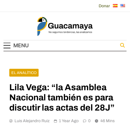
Skip
Donar
to
content
Guacamaya
MENU
EL ANALÍTICO
Lila Vega: “la Asamblea
Nacional también es para
discutir las actas del 28J”
Luis Alejandro Ruiz
1 Year Ago
0
46 Mins